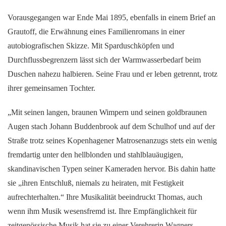
Vorausgegangen war Ende Mai 1895, ebenfalls in einem Brief an
Grautoff, die Erwähnung eines Familienromans in einer
autobiografischen Skizze. Mit Sparduschköpfen und
Durchflussbegrenzern lässt sich der Warmwasserbedarf beim
Duschen nahezu halbieren. Seine Frau und er leben getrennt, trotz
ihrer gemeinsamen Tochter.
„Mit seinen langen, braunen Wimpern und seinen goldbraunen
Augen stach Johann Buddenbrook auf dem Schulhof und auf der
Straße trotz seines Kopenhagener Matrosenanzugs stets ein wenig
fremdartig unter den hellblonden und stahlblauäugigen,
skandinavischen Typen seiner Kameraden hervor. Bis dahin hatte
sie „ihren Entschluß, niemals zu heiraten, mit Festigkeit
aufrechterhalten.“ Ihre Musikalität beeindruckt Thomas, auch
wenn ihm Musik wesensfremd ist. Ihre Empfänglichkeit für
zeitgenössische Musik hat sie zu einer Verehrerin Wagners