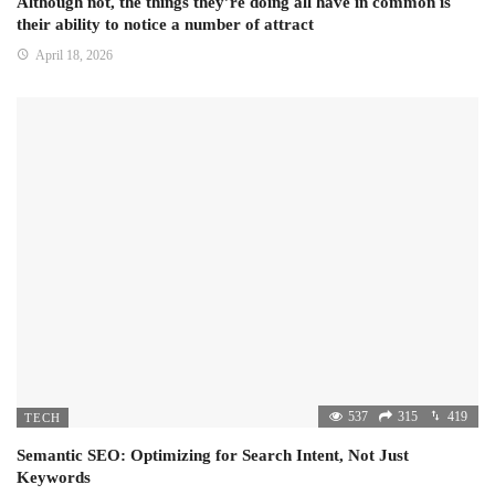
Although not, the things they’re doing all have in common is
their ability to notice a number of attract
April 18, 2026
537
315
419
TECH
Semantic SEO: Optimizing for Search Intent, Not Just
Keywords